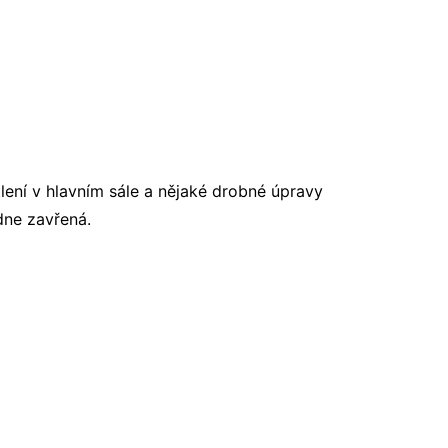
ětlení v hlavním sále a nějaké drobné úpravy
dne zavřená.