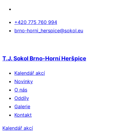
+420 775 760 994
brno-horni_herspice@sokol.eu
T.J. Sokol Brno-Horní Heršpice
Kalendář akcí
Novinky
O nás
Oddíly
Galerie
Kontakt
Kalendář akcí